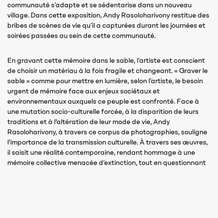
communauté s’adapte et se sédentarise dans un nouveau
village. Dans cette exposition, Andy Rasoloharivony restitue des
bribes de scènes de vie qu’il a capturées durant les journées et
soirées passées au sein de cette communauté.
En gravant cette mémoire dans le sable, l’artiste est conscient
de choisir un matériau à la fois fragile et changeant. « Graver le
sable » comme pour mettre en lumière, selon l’artiste, le besoin
urgent de mémoire face aux enjeux sociétaux et
environnementaux auxquels ce peuple est confronté. Face à
une mutation socio-culturelle forcée, à la disparition de leurs
traditions et à l'altération de leur mode de vie, Andy
Rasoloharivony, à travers ce corpus de photographies, souligne
l'importance de la transmission culturelle. À travers ses œuvres,
il saisit une réalité contemporaine, rendant hommage à une
mémoire collective menacée d’extinction, tout en questionnant
l'impermanence et la résilience des paysages, des cultures et
des modes de vie qui les entourent.
Dans la vidéo qui complète la série de photographies, Andy