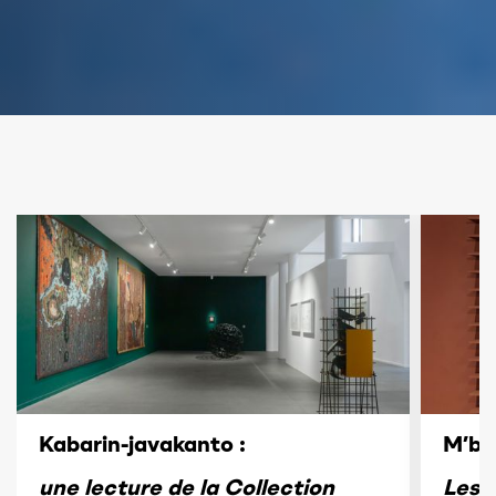
Kabarin-javakanto :
M’ba
une lecture de la Collection
Les 