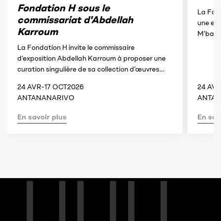
Fondation H sous le
La Fon
commissariat d'Abdellah
une exp
Karroum
M’barek
Hobisoa
La Fondation H invite le commissaire
d’exposition Abdellah Karroum à proposer une
curation singulière de sa collection d’œuvres
internationale, conçue dans un dialogue avec la
24 AVR
-
17 OCT
2026
24 AV
culture malgache.
ANTANANARIVO
ANTA
En savoir plus
En sav