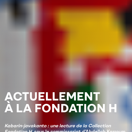
ACTUELLEMENT
À LA FONDATION H
Kabarin-javakanto : une lecture de la Collection
Fondation H
, sous le commissariat d’Abdellah Karroum