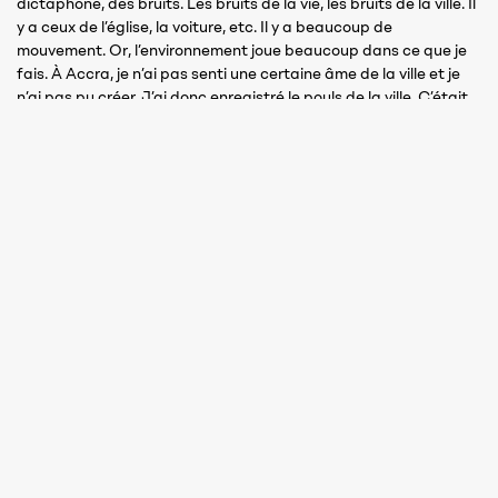
dictaphone, des bruits. Les bruits de la vie, les bruits de la ville. Il
y a ceux de l’église, la voiture, etc. Il y a beaucoup de
mouvement. Or, l’environnement joue beaucoup dans ce que je
fais. À Accra, je n’ai pas senti une certaine âme de la ville et je
n’ai pas pu créer. J’ai donc enregistré le pouls de la ville. C’était
aussi la seule façon que j’ai trouvée pour travailler dans cette
ville, avec la vidéo et l’installation. Cela donne ici une installation
sonore à partir d’un montage d’une dizaine de minutes. J’expose
aussi des photos en noir et blanc, des choses très fortes, mais
avec beaucoup de respirations, des pauses.
Tu parles de pause, de respiration que l’on retrouve dans ton
œuvre avec les jeux des vides et des pleins, une rythmique, ce
sont les mondes visibles et invisibles, le physique et la
métaphysique, le monumental et le détail infiniment petit… La
matière noire, l’atome, la cellule, les êtres vivants, la Terre…
C’est ça, il y a le silence comme dans la musique, un tempo, un
mouvement. Il y a une musicalité dans mon travail, un rythme. En
fait, quand tu rentres dans mon travail, c’est comme si tu étais
connecté. Tu ressens des fréquences par lesquelles je me laisse