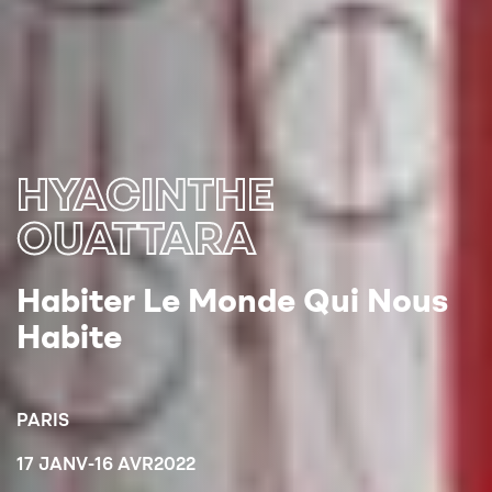
HYACINTHE
OUATTARA
Habiter Le Monde Qui Nous
Habite
PARIS
17 JANV
-
16 AVR
2022