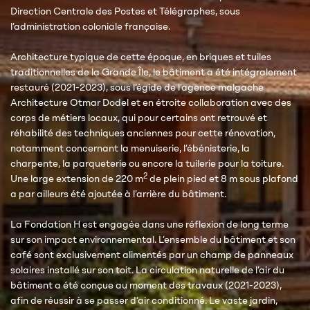
Direction Centrale des Postes et Télégraphes, sous
l’administration coloniale française.
Architecture typique de cette époque, en briques et tuiles
traditionnelles de la Grande Île, le bâtiment a été intégralement
restauré (2021-2023), sous l’égide de l’agence malgache
Architecture Otmar Dodel et en étroite collaboration avec des
corps de métiers locaux, qui pour certains ont retrouvé et
réhabilité des techniques anciennes pour cette rénovation,
notamment concernant la menuiserie, l’ébénisterie, la
charpente, la parqueterie ou encore la tuilerie pour la toiture.
2
Une large extension de 220 m
de plein pied et 8 m sous plafond
a par ailleurs été ajoutée à l’arrière du bâtiment.
La Fondation H est engagée dans une réflexion de long terme
sur son impact environnemental. L’ensemble du bâtiment et son
café sont exclusivement alimentés par un champ de panneaux
solaires installé sur son toit. La circulation naturelle de l’air du
bâtiment a été conçue au moment des travaux (2021-2023),
afin de réussir à se passer d’air conditionné. Le vaste jardin,