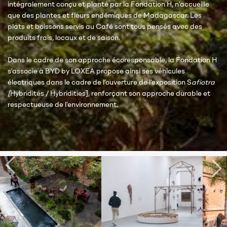
intégralement conçu et planté par la Fondation H, n’accueille
que des plantes et fleurs endémiques de Madagascar. Les
plats et boissons servis au Café sont tous pensés avec des
produits frais, locaux et de saison.
Dans le cadre de son approche écoresponsable, la Fondation H
s’associe à BYD by LOXEA propose ainsi ses véhicules
électriques dans le cadre de l’ouverture de l’exposition S
afiotra
[
Hybridités / Hybridities]
, renforçant son approche durable et
respectueuse de l’environnement.