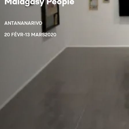
Malagasy People
ANTANANARIVO
20 FÉVR
-
13 MARS
2020