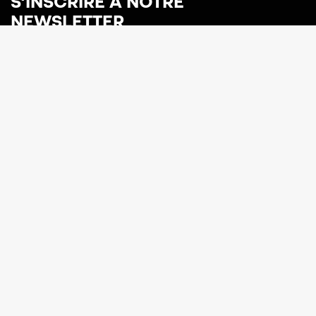
S’INSCRIRE A NOTRE
NEWSLETTER
Visiter
Expositions
Visiter
En ce moment
Visites de groupes
Expositions à venir