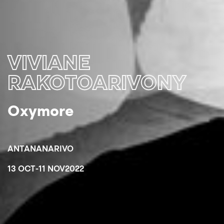
VIVIANE
RAKOTOARIVONY
Oxymore
ANTANANARIVO
13 OCT
-
11 NOV
2022