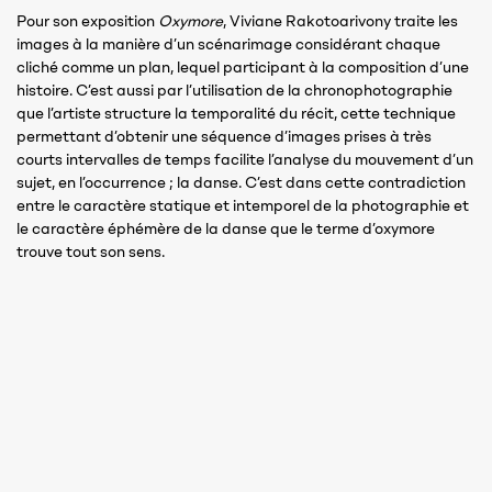
Pour son exposition
Oxymore
, Viviane Rakotoarivony traite les
images à la manière d’un scénarimage considérant chaque
cliché comme un plan, lequel participant à la composition d’une
histoire. C’est aussi par l’utilisation de la chronophotographie
que l’artiste structure la temporalité du récit, cette technique
permettant d’obtenir une séquence d’images prises à très
courts intervalles de temps facilite l’analyse du mouvement d’un
sujet, en l’occurrence ; la danse. C’est dans cette contradiction
entre le caractère statique et intemporel de la photographie et
le caractère éphémère de la danse que le terme d’oxymore
trouve tout son sens.
Fascinée par la danse contemporaine, elle collabore avec des
chorégraphes pour réaliser cette série de clichés en mettant en
avant leurs mouvements. La danse étant un art vivant,
éphémère constitué de séquences de mouvements du corps qui
se développent dans l’espace et dans le temps, s’évanouissant
à peine réalisées ; et la photographie, un médium fait pour saisir
un instant hors de la durée pour le figer sur un support.
Transcendant donc ce caractère statique de la photographie,