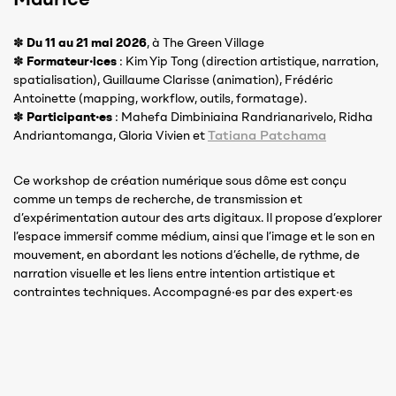
✽
Du 11 au 21 mai 2026
, à The Green Village
✽
Formateur·ices
: Kim Yip Tong (direction artistique, narration,
spatialisation), Guillaume Clarisse (animation), Frédéric
Antoinette (mapping, workflow, outils, formatage).
✽
Participant·es
: Mahefa Dimbiniaina Randrianarivelo, Ridha
Tatiana Patchama
Andriantomanga, Gloria Vivien et
Ce workshop de création numérique sous dôme est conçu
comme un temps de recherche, de transmission et
d’expérimentation autour des arts digitaux. Il propose d’explorer
l’espace immersif comme médium, ainsi que l’image et le son en
mouvement, en abordant les notions d’échelle, de rythme, de
narration visuelle et les liens entre intention artistique et
contraintes techniques. Accompagné·es par des expert·es
mauricien·nes en production numérique, les participant·es se
familiarisent avec des logiciels spécifiques, de l’écriture à la
réalisation, dans une perspective d’autonomisation et de
professionnalisation. Le dôme constitue un outil pédagogique
central, avec des tests en conditions réelles tout au long du