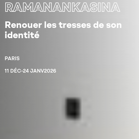
RAMANANKASINA
Renouer les tresses de son
identité
PARIS
11 DÉC
-
24 JANV
2026