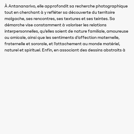
À Antananarivo, elle approfondit sa recherche photographique
tout en cherchant à y refléter sa découverte du territoire
malgache, ses rencontres, ses textures et ses teintes. Sa
démarche vise constamment à valoriser les relations
interpersonnelles, qu'elles soient de nature familiale, amoureuse
ou amicale, ainsi que les sentiments d'affection maternelle,
fraternelle et sororale, et l'attachement au monde matériel,
naturel et spirituel. Enfin, en associant des dessins abstraits à
ses photographies, elle souhaite apporter une dimension
psychique et introspective à l’ensemble, donnant ainsi à voir des
dialogues analogiques, libres et aléatoires, sources de nouvelles
intrigues visuelles et émotives.
Fuyant les visions stéréotypées attribuées au continent africain
et aux personnes du Sud global, Yonga cherche à explorer les
représentations manquantes, considérant ces lacunes comme
un déni de la pluralité des identités. Elle souhaite par son travail
contribuer à combler ces manques en créant des portraits
magnétiques où les modèles de la rue (anonymes) sont saisis à
travers leur densité, leur force et leur fragilité. Parallèlement, elle