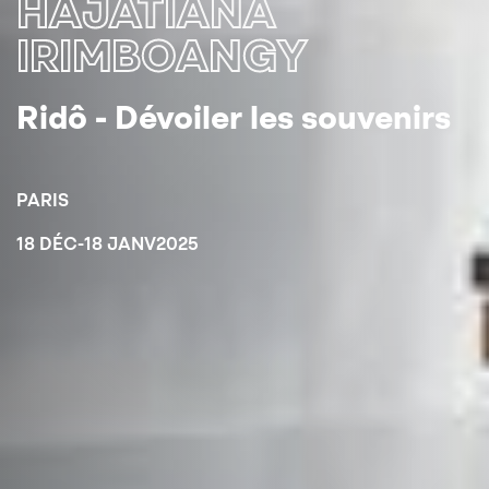
HAJATIANA
IRIMBOANGY
Ridô - Dévoiler les souvenirs
PARIS
18 DÉC
-
18 JANV
2025