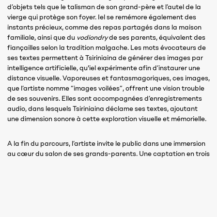
d’objets tels que le talisman de son grand-père et l’autel de la
vierge qui protège son foyer. Iel se remémore également des
instants précieux, comme des repas partagés dans la maison
familiale, ainsi que du
vodiondry
de ses parents, équivalent des
fiançailles selon la tradition malgache. Les mots évocateurs de
ses textes permettent à Tsiriniaina de générer des images par
intelligence artificielle, qu'iel expérimente afin d’instaurer une
distance visuelle. Vaporeuses et fantasmagoriques, ces images,
que l’artiste nomme “images voilées”, offrent une vision trouble
de ses souvenirs. Elles sont accompagnées d’enregistrements
audio, dans lesquels Tsiriniaina déclame ses textes, ajoutant
une dimension sonore à cette exploration visuelle et mémorielle.
A la fin du parcours, l’artiste invite le public dans une immersion
au cœur du salon de ses grands-parents. Une captation en trois
dimensions du lieu est accompagnée de la voix de sa grand-
mère, qui lui transmet ses dernières bénédictions, appelées tso-
drano (souffle de l’eau), avant son départ pour la France il y a
trois ans. Cette vidéo interroge à la fois ce quel’on laisse derrière
soi en quittant le foyer familial et ce qu’il reste,au-delà des
souvenirs.