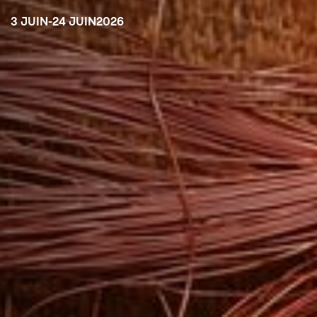
3 JUIN
-
24 JUIN
2026