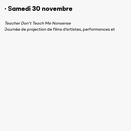
·
S
amedi 30 novembre
Teacher Don't Teach Me Nonsense
Journée de projection de films d'artistes, performances et
discussions sous le commissariat de Aude Christel Mgba, en
KADIST
partenariat avec
10h à 20h
Gratuit, entrée libre
Modalités d'inscription :
+26138 05 500 50
Par téléphone au
Sur place à l'accueil de la Fondation H, rue Refotana, à
Ambatomena
S’INSCRIRE A NOTRE