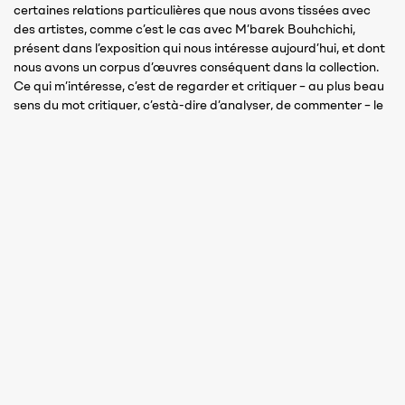
certaines relations particulières que nous avons tissées avec
des artistes, comme c’est le cas avec M’barek Bouhchichi,
présent dans l’exposition qui nous intéresse aujourd’hui, et dont
nous avons un corpus d’œuvres conséquent dans la collection.
Ce qui m’intéresse, c’est de regarder et critiquer – au plus beau
sens du mot critiquer, c’està-dire d’analyser, de commenter – le
monde qui nous entoure à travers les yeux des artistes de notre
temps. Certains ponts moins évidents au premier regard se sont
aussi créés au fil du temps, comme par exemple avec les
œuvres d’Alighiero Boetti, un artiste italien qui me fascine, dont
les œuvres entrent si bien en résonance avec certaines
pratiques plus récentes et plus proches de Madagascar,
comme le souligne magnifiquement Abdellah Karroum dans
cette exposition. »
Liste des artistes de l’exposition
Kabarin-javakanto : une lecture de la
Collection Fondation H
Mustapha Akrim