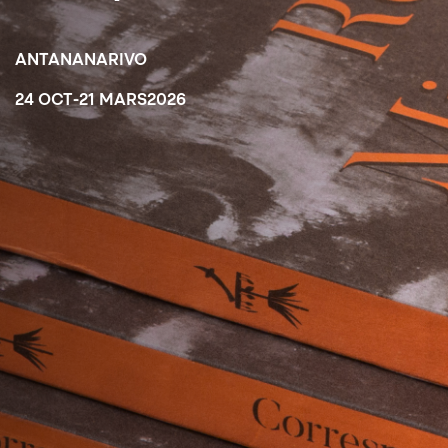
ANTANANARIVO
24 OCT
-
21 MARS
2026