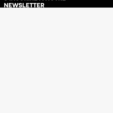
NEWSLETTER
Visiter
Expositions
Visiter
En ce moment
Visites de groupes
Expositions à venir