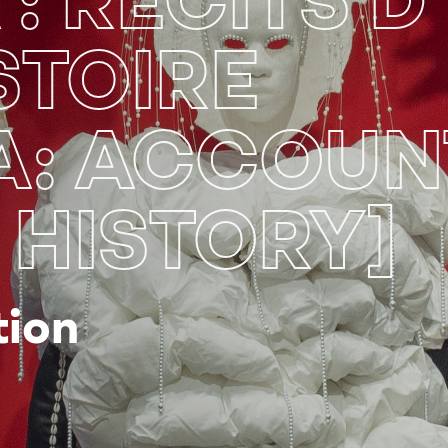
: RÉCITS D
STOIRE
A: ACCOUN
HISTORY]
tion