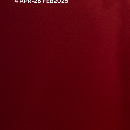
4 APR
-
28 FEB
2025