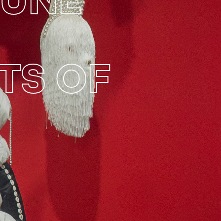
'UNE
TS OF