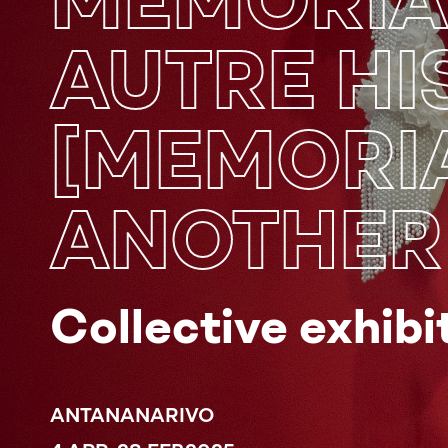
MEMORIA 
AUTRE HI
[MEMORI
ANOTHER 
Collective exhibi
ANTANANARIVO