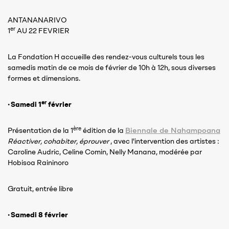
ANTANANARIVO
er
1
AU 22 FEVRIER
La Fondation H accueille des rendez-vous culturels tous les
samedis matin de ce mois de février de 10h à 12h, sous diverses
formes et dimensions.
er
· Samedi 1
février
ère
Biennale de Nahampoana
Présentation de la 1
édition de la
Réactiver, cohabiter, éprouver
, avec l'intervention des artistes :
Caroline Audric, Celine Comin, Nelly Manana, modérée par
Hobisoa Raininoro
Gratuit, entrée libre
· Samedi 8 février